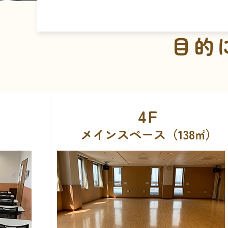
目的
3F
8㎡）
スペースA（23㎡）